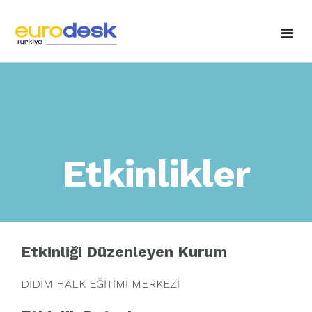
Anasayfa
Hakkımızda
Temas Noktaları
Fotoğraf Galerisi
Etkinlikler
Etkinlikler
Yayınlarımız
Haberler / Duyurular
Eurodesk'e Sorun
Ulusal Ajans'tan
Etkinliği Düzenleyen Kurum
İletişim
DİDİM HALK EĞİTİMİ MERKEZİ