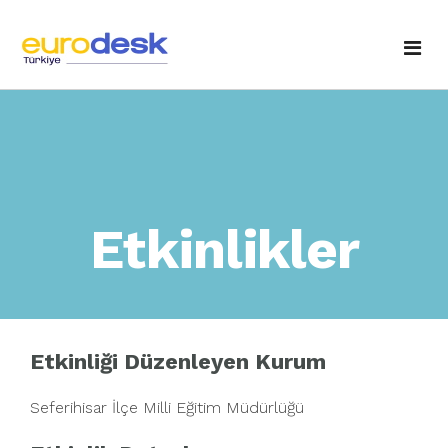
Anasayfa
Hakkımızda
Temas Noktaları
Fotoğraf Galerisi
Etkinlikler
Etkinlikler
Yayınlarımız
Haberler / Duyurular
Eurodesk'e Sorun
Ulusal Ajans'tan
Etkinliği Düzenleyen Kurum
İletişim
Seferihisar İlçe Milli Eğitim Müdürlüğü