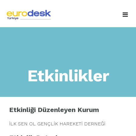
Anasayfa
Hakkımızda
Temas Noktaları
Fotoğraf Galerisi
Etkinlikler
Etkinlikler
Yayınlarımız
Haberler / Duyurular
Eurodesk'e Sorun
Ulusal Ajans'tan
Etkinliği Düzenleyen Kurum
İletişim
İLK SEN OL GENÇLİK HAREKETİ DERNEĞİ