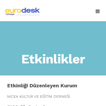
Anasayfa
Hakkımızda
Temas Noktaları
Fotoğraf Galerisi
Etkinlikler
Etkinlikler
Yayınlarımız
Haberler / Duyurular
Eurodesk'e Sorun
Ulusal Ajans'tan
Etkinliği Düzenleyen Kurum
İletişim
NİCEA KÜLTÜR VE EĞİTİM DERNEĞİ