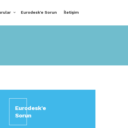
urular
Eurodesk'e Sorun
İletişim
Eurodesk'e
Sorun