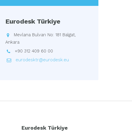
Eurodesk Türkiye
Mevlana Bulvarı No: 181 Balgat,
Ankara
+90 312 409 60 00
eurodesktr@eurodesk.eu
Eurodesk Türkiye