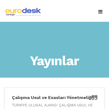
Anasayfa
Hakkımızda
Temas Noktaları
Fotoğraf Galerisi
Yayınlar
Etkinlikler
Yayınlarımız
Haberler / Duyurular
Eurodesk'e Sorun
Ulusal Ajans'tan
İletişim
Çalışma Usul ve Esasları Yönetmeliği
TÜRKİYE ULUSAL AJANSI ÇALIŞMA USUL VE