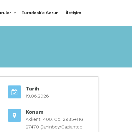
urular
Eurodesk'e Sorun
İletişim
Tarih
19.06.2026
Konum
Akkent, 400. Cd. 2985+HG,
27470 Şahinbey/Gaziantep