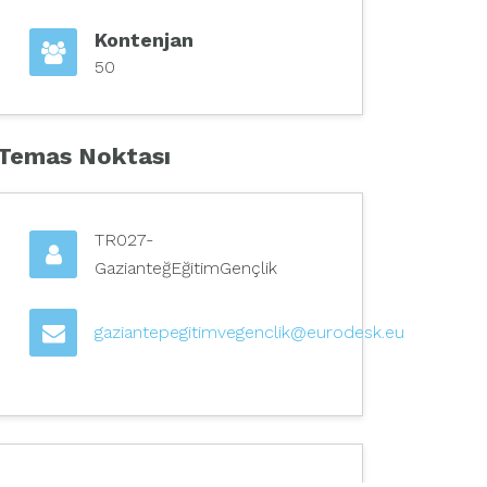
Kontenjan
50
Temas Noktası
TR027-
GazianteğEğitimGençlik
gaziantepegitimvegenclik@eurodesk.eu